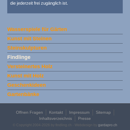
die jederzeit frei zugänglich ist.
Wasserspiele für Gärten
Kunst mit Steinen
Steinskulpturen
Findlinge
Versteinertes Holz
Kunst mit Holz
Geschenkideen
Gartenbänke
Offnen Fragen
Kontakt
Impressum
Sitemap
Inhaltsverzeichnis
Presse
© Copyright 2004-2026 by findling.ch - Webdesign by
gardapro.ch