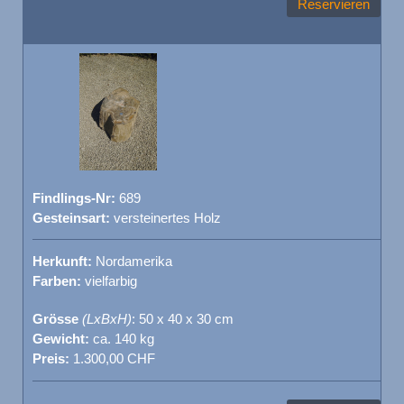
Reservieren
Findlings-Nr:
689
Gesteinsart:
versteinertes Holz
Herkunft:
Nordamerika
Farben:
vielfarbig
Grösse
(LxBxH)
: 50 x 40 x 30 cm
Gewicht:
ca. 140 kg
Preis:
1.300,00 CHF