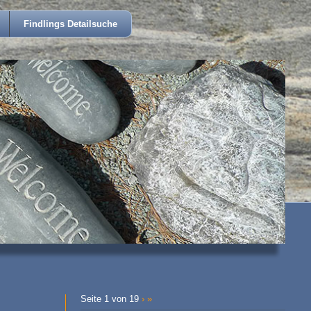
Findlings Detailsuche
Seite 1 von 19
›
»