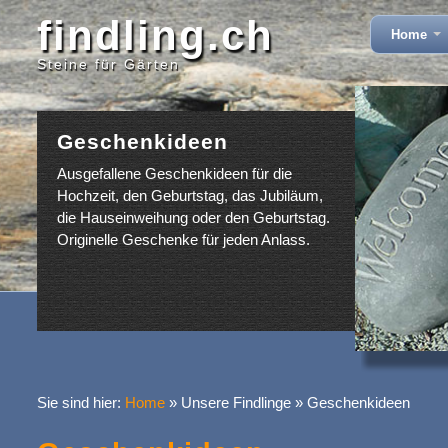
findling.ch
Home
Steine für Gärten
Geschenkideen
Ausgefallene Geschenkideen für die
Hochzeit, den Geburtstag, das Jubiläum,
die Hauseinweihung oder den Geburtstag.
Originelle Geschenke für jeden Anlass.
Sie sind hier:
Home
»
Unsere Findlinge
»
Geschenkideen