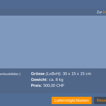
Zur
D
Grösse
(LxBxH)
: 30 x 15 x 15 cm
ambusblätter.)
Gewicht:
ca. 8 kg
Preis:
500,00 CHF
Liefermöglichkeiten
Rese