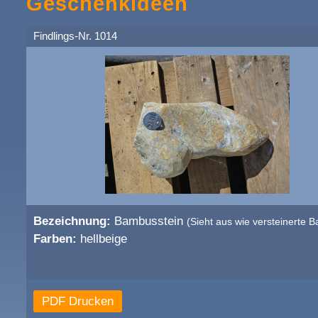
Geschenkideen
Findlings-Nr. 1014
Bezeichnung:
Bambusstein
(Sieht aus wie versteinerte B
Farben:
hellbeige
PDF Drucken