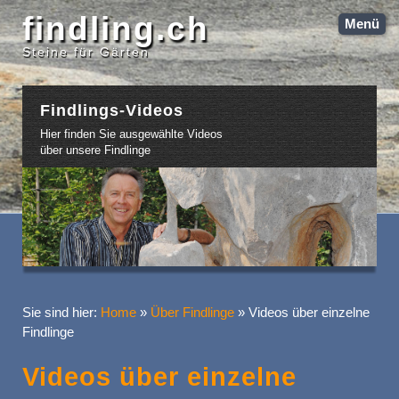
findling.ch
Menü
Steine für Gärten
Findlings-Videos
Hier finden Sie ausgewählte Videos
über unsere Findlinge
Sie sind hier:
Home
»
Über Findlinge
»
Videos über einzelne
Findlinge
Videos über einzelne